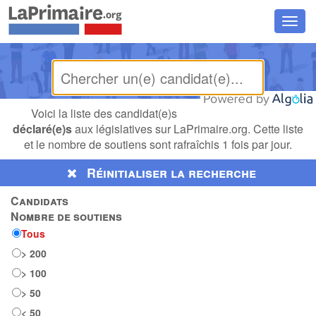
Chan
la
navig
Voici la liste des candidat(e)s
déclaré(e)s
aux législatives sur LaPrimaire.org. Cette liste
et le nombre de soutiens sont rafraîchis 1 fois par jour.
Réinitialiser la recherche
Candidats
Nombre de soutiens
Tous
> 200
> 100
> 50
< 50