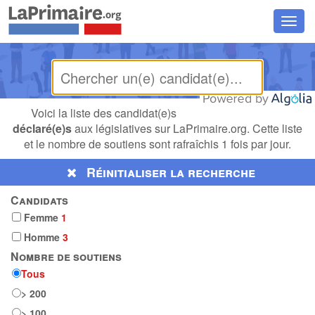
Chan
la
navig
Voici la liste des candidat(e)s
déclaré(e)s
aux législatives sur LaPrimaire.org. Cette liste
et le nombre de soutiens sont rafraîchis 1 fois par jour.
Réinitialiser la recherche
Candidats
Femme
1
Homme
3
Nombre de soutiens
Tous
> 200
> 100