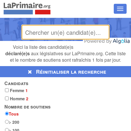
Chan
la
navig
Voici la liste des candidat(e)s
déclaré(e)s
aux législatives sur LaPrimaire.org. Cette liste
et le nombre de soutiens sont rafraîchis 1 fois par jour.
Réinitialiser la recherche
Candidats
Femme
1
Homme
2
Nombre de soutiens
Tous
> 200
> 100