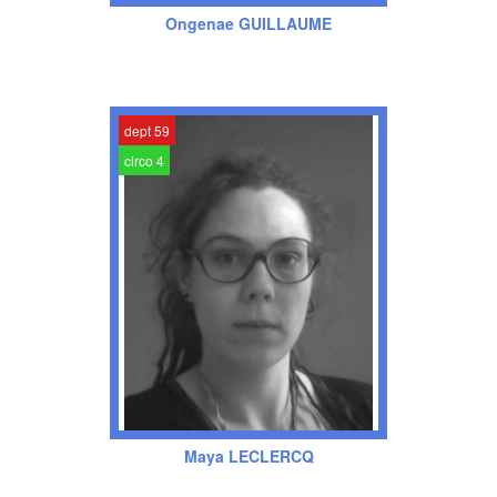
Ongenae GUILLAUME
dept 59
circo 4
Maya LECLERCQ